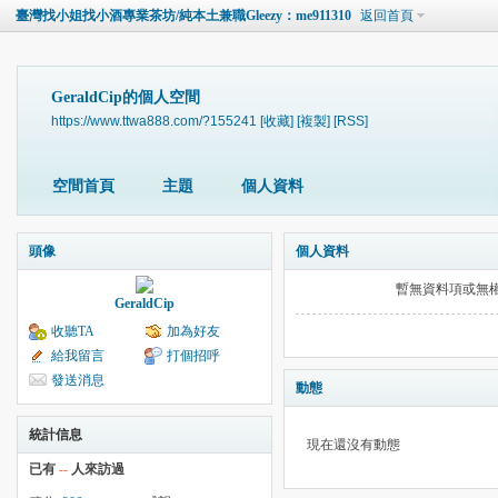
臺灣找小姐找小酒專業茶坊/純本土兼職Gleezy：me911310
返回首頁
GeraldCip的個人空間
https://www.ttwa888.com/?155241
[收藏]
[複製]
[RSS]
空間首頁
主題
個人資料
頭像
個人資料
暫無資料項或無
GeraldCip
收聽TA
加為好友
給我留言
打個招呼
發送消息
動態
統計信息
現在還沒有動態
已有
--
人來訪過