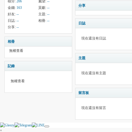
積分:
206
威望:
--
分享
金錢:
163
貢獻:
--
好友:
--
主題:
--
日誌:
--
相冊:
--
日誌
分享:
--
現在還沒有日誌
相冊
無權查看
主題
記錄
現在還沒有主題
無權查看
留言板
現在還沒有留言
×