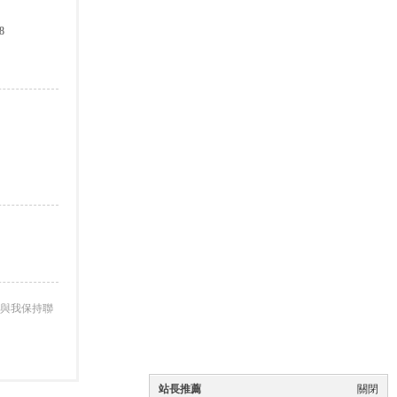
8
與我保持聯
站長推薦
關閉