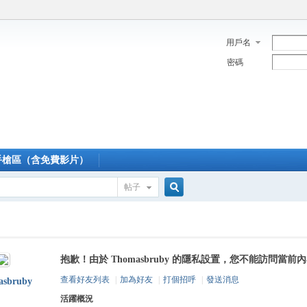
用戶名
密碼
手槍區（含免費影片）
帖子
搜
抱歉！由於 Thomasbruby 的隱私設置，您不能訪問當前
索
查看好友列表
|
加為好友
|
打個招呼
|
發送消息
asbruby
活躍概況