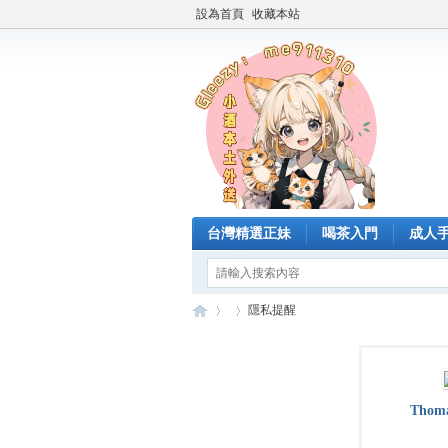
設為首頁
收藏本站
台灣精選正妹
喝茶入門
成人
隱私提醒
臺
›
›
Thom