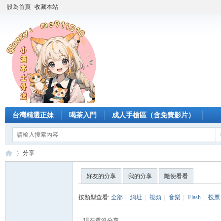
設為首頁
收藏本站
台灣精選正妹
喝茶入門
成人手槍區（含免費影片）
分享
好友的分享
我的分享
隨便看看
臺
›
按類型查看:
全部
|
網址
|
視頻
|
音樂
|
Flash
|
投票
現在還沒分享