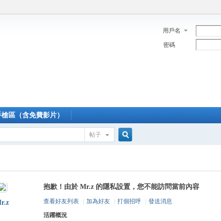
用戶名
密碼
手槍區（含免費影片）
帖子
搜
抱歉！由於 Mr.z 的隱私設置，您不能訪問當前內容
索
查看好友列表
|
加為好友
|
打個招呼
|
發送消息
r.z
活躍概況