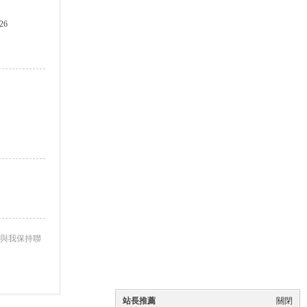
26
與我保持聯
站長推薦
關閉