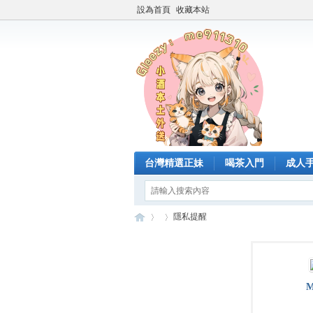
設為首頁
收藏本站
台灣精選正妹
喝茶入門
成人
隱私提醒
臺
›
›
M