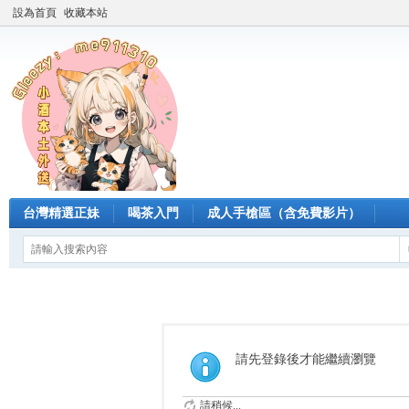
設為首頁
收藏本站
台灣精選正妹
喝茶入門
成人手槍區（含免費影片）
請先登錄後才能繼續瀏覽
請稍候...