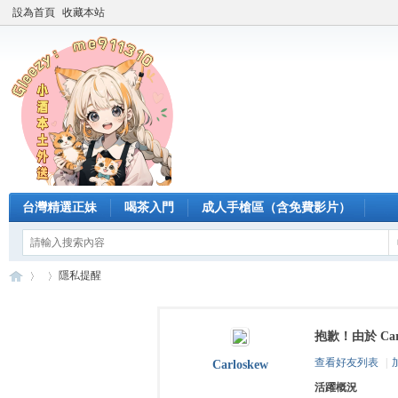
設為首頁
收藏本站
台灣精選正妹
喝茶入門
成人手槍區（含免費影片）
隱私提醒
抱歉！由於 Ca
臺
›
›
查看好友列表
|
Carloskew
活躍概況