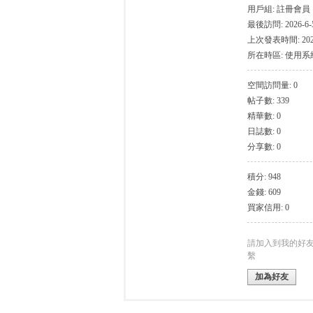
用戶組:
註冊會員
最後訪問: 2026-6-5
上次發表時間: 2026-
所在時區: 使用
空間訪問量: 0
帖子數: 339
灣
精華數: 0
日誌數: 0
分享數: 0
積分: 948
金錢: 609
買家信用: 0
找
請加入到我的好
繫
加為好友