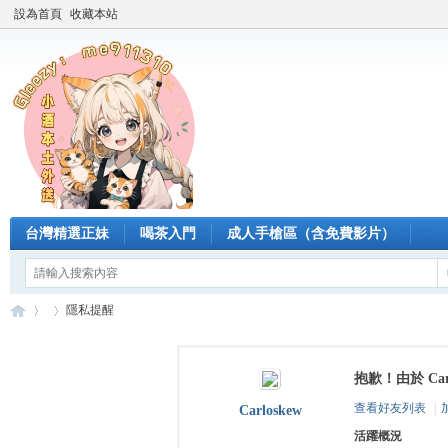
設為首頁
收藏本站
台灣精選正妹
喝茶入門
成人手槍區（含免費影片）
隱私提醒
抱歉！由於 Ca
臺
›
›
查看好友列表
|
Carloskew
活躍概況