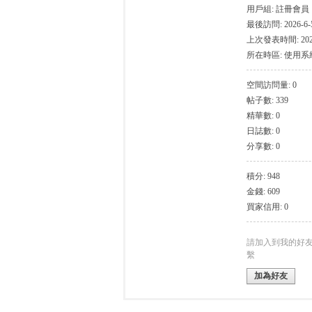
用戶組:
註冊會員
最後訪問: 2026-6-5
上次發表時間: 2026-
所在時區: 使用
空間訪問量: 0
帖子數: 339
灣
精華數: 0
日誌數: 0
分享數: 0
積分: 948
金錢: 609
買家信用: 0
找
請加入到我的好
繫
加為好友