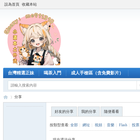
設為首頁
收藏本站
台灣精選正妹
喝茶入門
成人手槍區（含免費影片）
分享
好友的分享
我的分享
隨便看看
臺
›
按類型查看:
全部
|
網址
|
視頻
|
音樂
|
Flash
|
投票
現在還沒分享