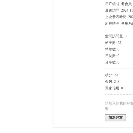
用戶組:
註冊會員
最後訪問: 2024-11-
上次發表時間: 2024-
所在時區: 使用
空間訪問量: 0
帖子數: 55
灣
精華數: 0
日誌數: 0
分享數: 0
積分: 298
金錢: 243
買家信用: 0
找
請加入到我的好
繫
加為好友