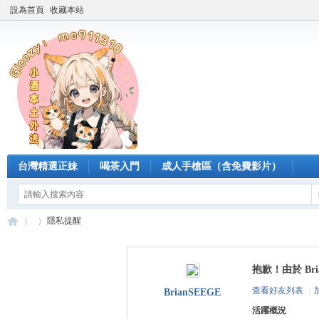
設為首頁
收藏本站
台灣精選正妹
喝茶入門
成人手槍區（含免費影片）
隱私提醒
抱歉！由於 Br
臺
›
›
查看好友列表
|
BrianSEEGE
活躍概況