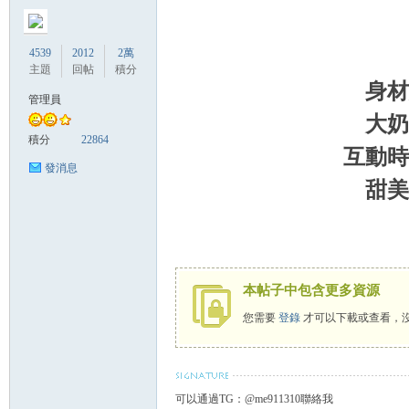
4539
2012
2萬
主題
回帖
積分
身材
管理員
大奶
灣
積分
22864
互動時
發消息
甜美
本帖子中包含更多資源
找
您需要
登錄
才可以下載或查看，
可以通過TG：@me911310聯絡我