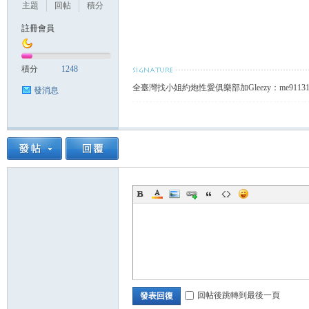
主題
回帖
積分
註冊會員
找
積分
1248
全臺灣找小姐約炮性愛俱樂部加Gleezy：me91
發消息
小
回帖後跳轉到最後一頁
發表回復