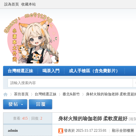
設為首頁
收藏本站
台灣精選正妹
喝茶入門
成人手槍區（含免費影片）
茶坊首頁
台灣精選正妹
臺北&新竹
身材火辣的瑜伽老師 柔軟度超
身材火辣的瑜伽老師 柔軟度超好
查看:
415
|
回復:
2
[複
臺
»
›
›
›
admin
發表於 2025-11-17 22:55:01
|
顯示全部樓層