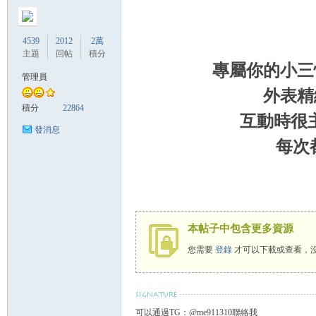
4539
2012
2萬
主題
回帖
積分
專屬你的小三
管理員
外表精
灣
積分
22864
互動時很
發消息
每次
本帖子中包含更多資源
找
您需要
登錄
才可以下載或查看，
可以通過TG：@me911310聯絡我