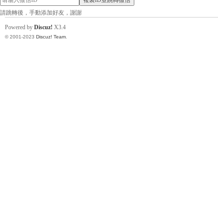
複製ID並跳轉微信
請跳轉後，手動添加好友，謝謝
找
Powered by
Discuz!
X3.4
© 2001-2023
Discuz! Team
.
小