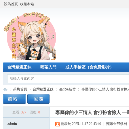
設為首頁
收藏本站
台灣精選正妹
喝茶入門
成人手槍區（含免費影片）
茶坊首頁
台灣精選正妹
臺北&新竹
專屬你的小三情人 會打扮會撩人 
專屬你的小三情人 會打扮會撩人 一
查看:
327
|
回復:
0
臺
»
›
›
›
admin
發表於 2025-11-17 22:43:40
|
顯示全部樓層