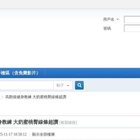
用戶名
密碼
手槍區（含免費影片）
帖子
搜
高顏值健身教練 大奶蜜桃臀線條超讚
索
身教練 大奶蜜桃臀線條超讚
[複製鏈接]
›
11-17 18:58:12
|
顯示全部樓層