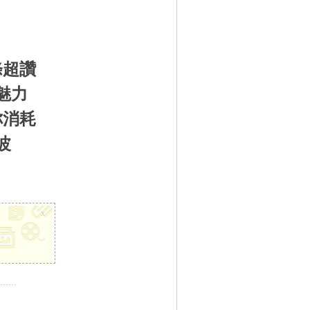
條超讚
魅力
你消耗
波
x