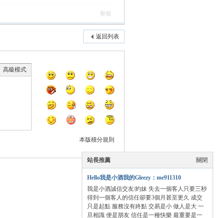
舉報
返回列表
高級模式
本版積分規則
站長推薦
關閉
Hello我是小酒我的Gleezy：me911310
我是小酒誠信交友/約妹 失去一個客人只要三秒
得到一個客人的信任卻要3個月甚至更久 成交
只是起點 服務沒有終點 交易是小 做人是大 一
旦相識 便是朋友 信任是一種快樂 最重要是一