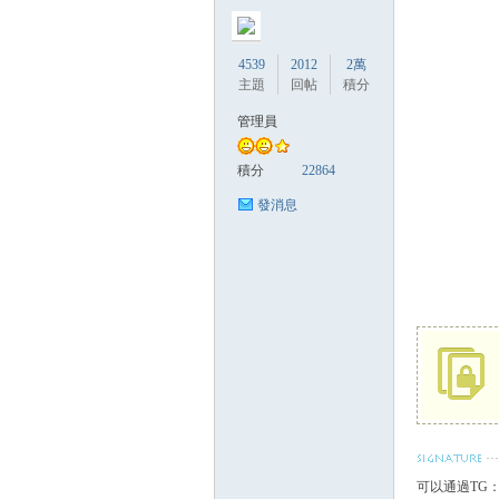
4539
2012
2萬
主題
回帖
積分
管理員
灣
積分
22864
發消息
找
可以通過TG：@