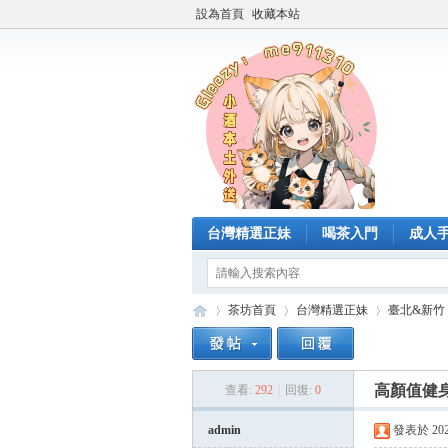
設為首頁
收藏本站
台灣精選正妹
喝茶入門
成人
茶坊首頁
台灣精選正妹
臺北&新竹
高顏值健
查看:
292
|
回復:
0
臺
»
›
›
admin
發表於 2025-