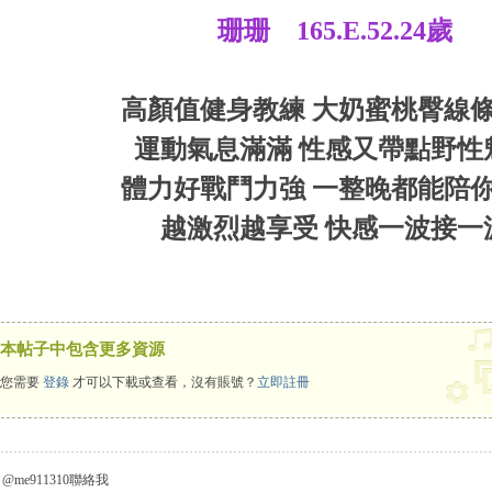
珊珊 165.E.52.24歲
高顏值健身教練 大奶蜜桃臀線
運動氣息滿滿 性感又帶點野性
體力好戰鬥力強 一整晚都能陪
越激烈越享受 快感一波接一
本帖子中包含更多資源
您需要
登錄
才可以下載或查看，沒有賬號？
立即註冊
me911310聯絡我