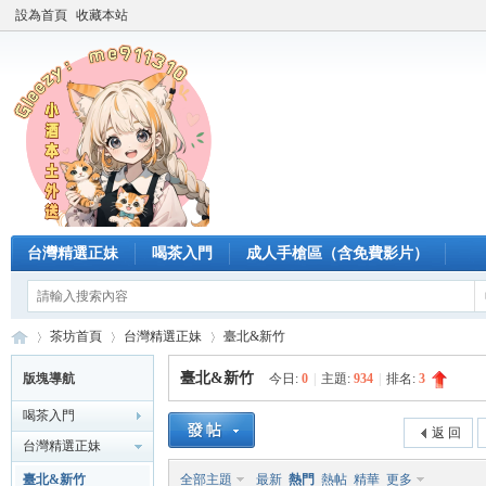
設為首頁
收藏本站
台灣精選正妹
喝茶入門
成人手槍區（含免費影片）
茶坊首頁
台灣精選正妹
臺北&新竹
臺北&新竹
版塊導航
今日:
0
|
主題:
934
|
排名:
3
喝茶入門
臺
»
›
›
返 回
台灣精選正妹
臺北&新竹
全部主題
最新
熱門
熱帖
精華
更多