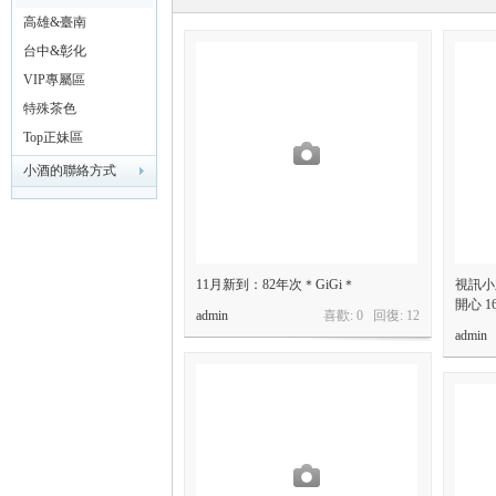
高雄&臺南
台中&彰化
VIP專屬區
特殊茶色
Top正妹區
灣
小酒的聯絡方式
11月新到：82年次＊GiGi＊
視訊小
開心 16
admin
喜歡: 0 回復:
12
admin
找